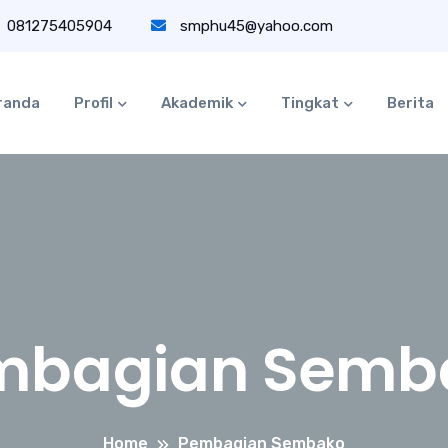
081275405904
smphu45@yahoo.com
randa
Profil
Akademik
Tingkat
Berita
mbagian Semb
Home
Pembagian Sembako